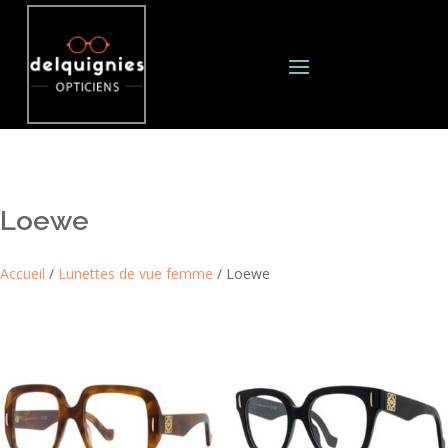
Loewe
Accueil
/
Lunettes de vue femme
/ Loewe