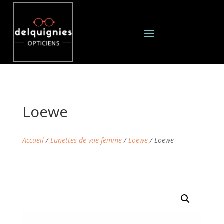
Loewe
Accueil
/
Lunettes de vue femme
/
Loewe
/ Loewe