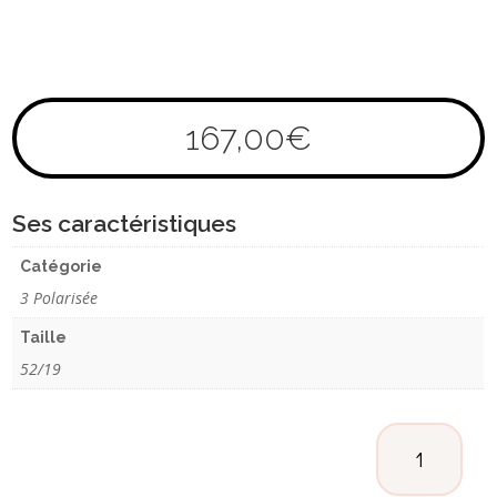
167,00
€
Ses caractéristiques
Catégorie
3 Polarisée
Taille
52/19
QUANTITÉ
DE