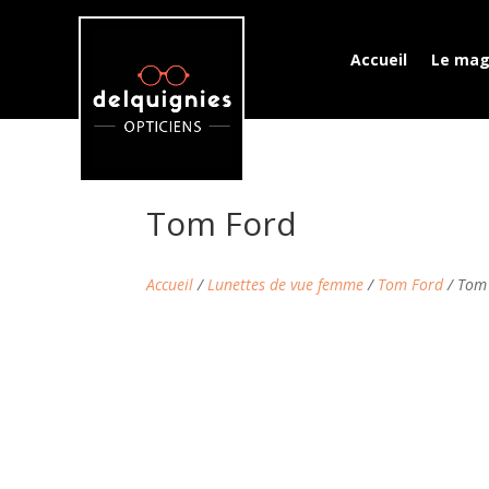
Accueil
Le mag
Tom Ford
Accueil
/
Lunettes de vue femme
/
Tom Ford
/ Tom