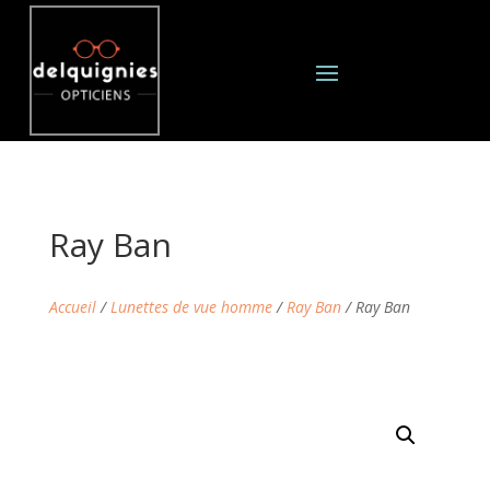
Ray Ban
Accueil
/
Lunettes de vue homme
/
Ray Ban
/ Ray Ban