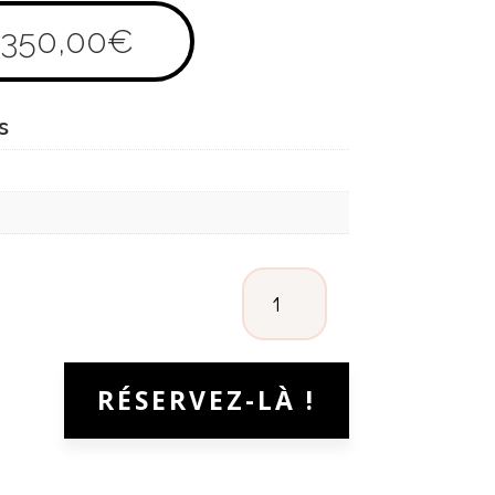
350,00
€
s
QUANTITÉ
DE
PRADA
RÉSERVEZ-LÀ !