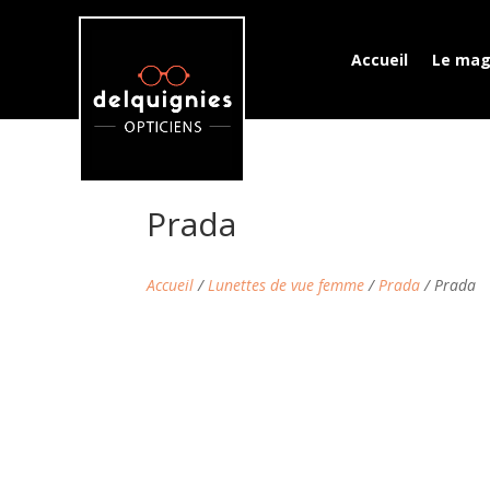
Accueil
Le mag
Prada
Accueil
/
Lunettes de vue femme
/
Prada
/ Prada