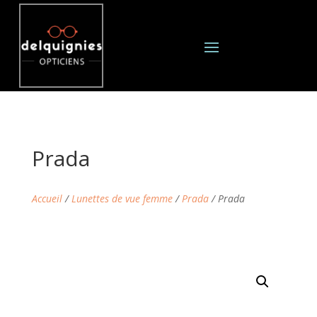
Prada
Accueil
/
Lunettes de vue femme
/
Prada
/ Prada