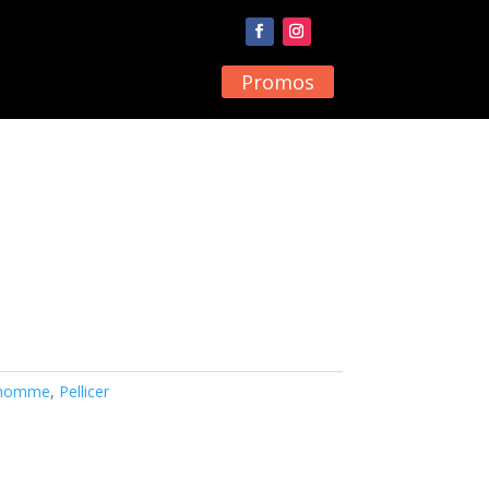
Promos
e homme
,
Pellicer