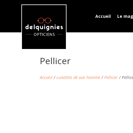
Accueil
Le mag
Pellicer
Accueil
/
Lunettes de vue homme
/
Pellicer
/ Pellic