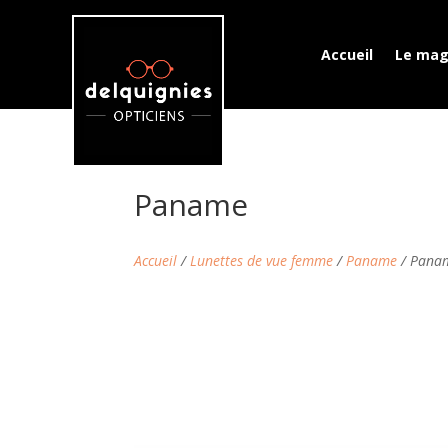
Accueil
Le mag
Paname
Accueil
/
Lunettes de vue femme
/
Paname
/ Pana