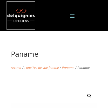
Paname
Accueil
/
Lunettes de vue femme
/
Paname
/ Paname