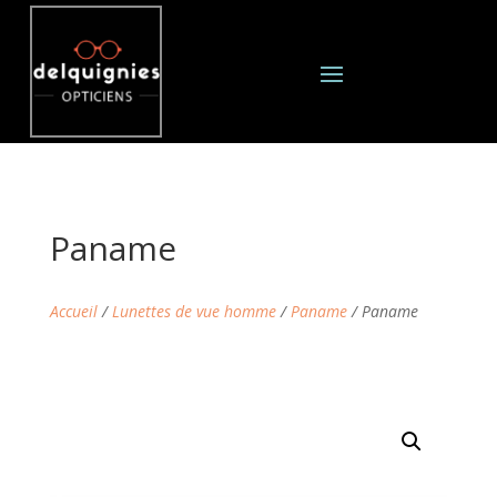
Paname
Accueil
/
Lunettes de vue homme
/
Paname
/ Paname