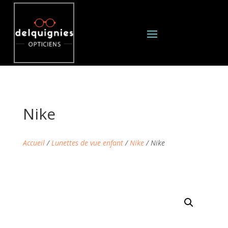
Nike
Accueil
/
Lunettes de vue enfant
/
Nike
/ Nike