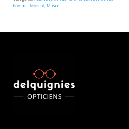
homme
,
Moscot
,
Moscot