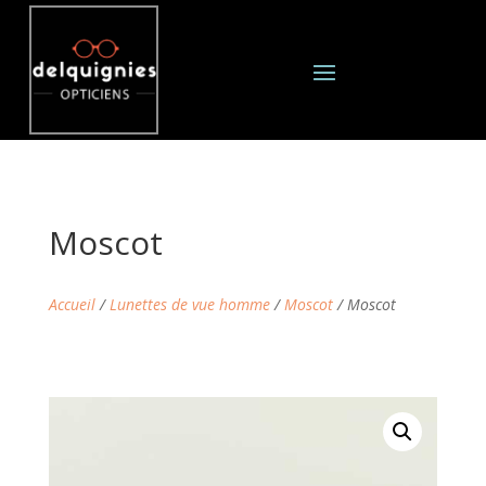
Moscot
Accueil
/
Lunettes de vue homme
/
Moscot
/ Moscot