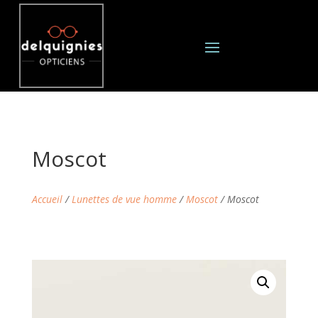
Moscot
Accueil
/
Lunettes de vue homme
/
Moscot
/ Moscot