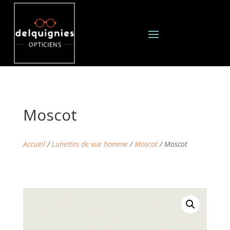
Moscot
Accueil
/
Lunettes de vue homme
/
Moscot
/ Moscot