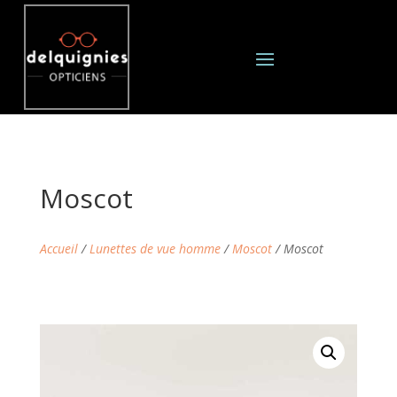
Moscot
Accueil
/
Lunettes de vue homme
/
Moscot
/ Moscot