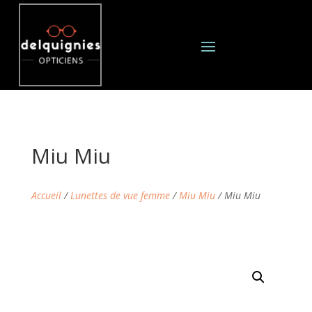
Miu Miu
Accueil
/
Lunettes de vue femme
/
Miu Miu
/ Miu Miu