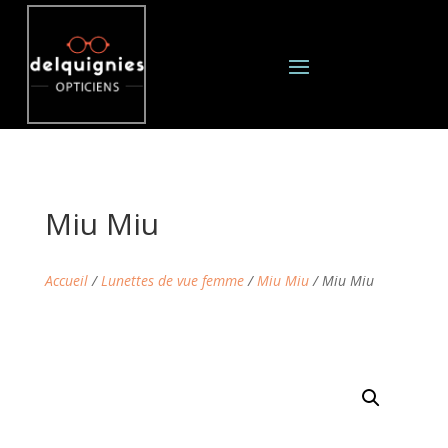
Miu Miu
Accueil
/
Lunettes de vue femme
/
Miu Miu
/ Miu Miu