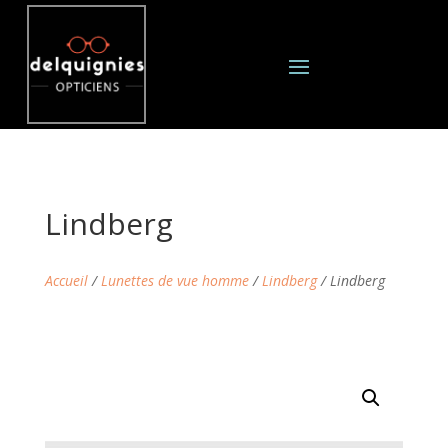
Lindberg
Accueil
/
Lunettes de vue homme
/
Lindberg
/ Lindberg