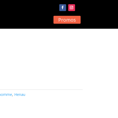
Promos
e homme
,
Henau