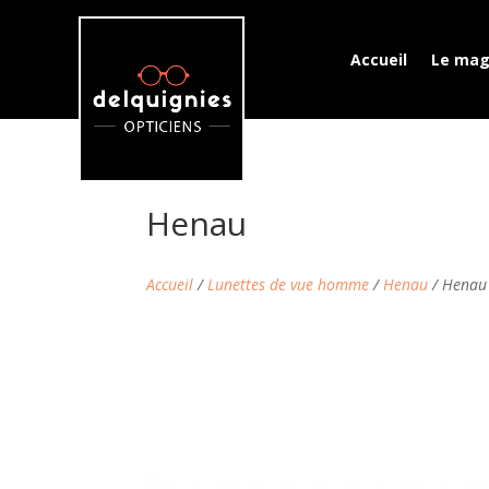
Accueil
Le mag
Henau
Accueil
/
Lunettes de vue homme
/
Henau
/ Henau