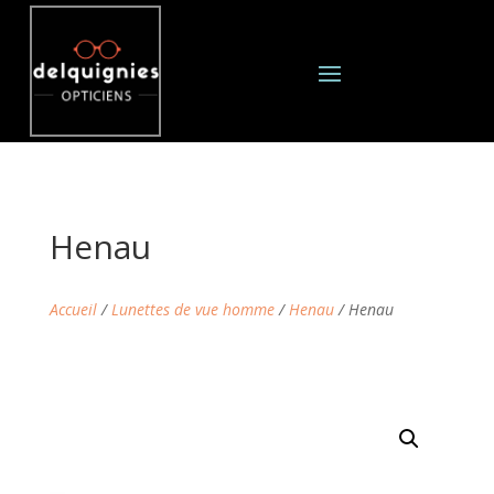
Henau
Accueil
/
Lunettes de vue homme
/
Henau
/ Henau