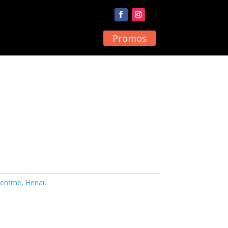
Promos
 femme
,
Henau