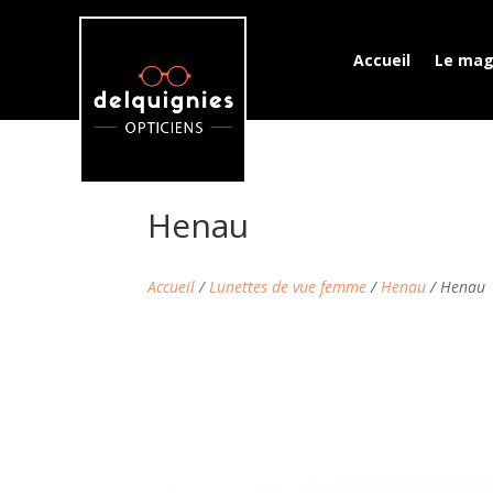
Accueil
Le mag
Henau
Accueil
/
Lunettes de vue femme
/
Henau
/ Henau