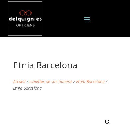
Etnia Barcelona
Accueil
/
Lunettes de vue homme
/
Etnia Barcelona
/
Etnia Barcelona