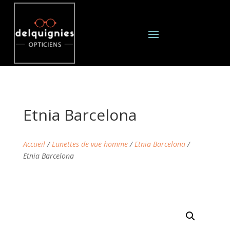
Etnia Barcelona
Accueil
/
Lunettes de vue homme
/
Etnia Barcelona
/
Etnia Barcelona