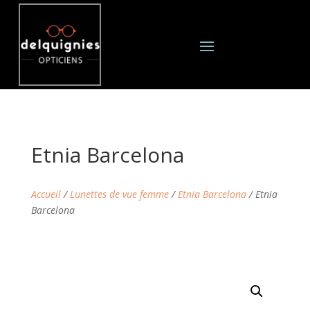
Etnia Barcelona
Accueil
/
Lunettes de vue femme
/
Etnia Barcelona
/ Etnia
Barcelona