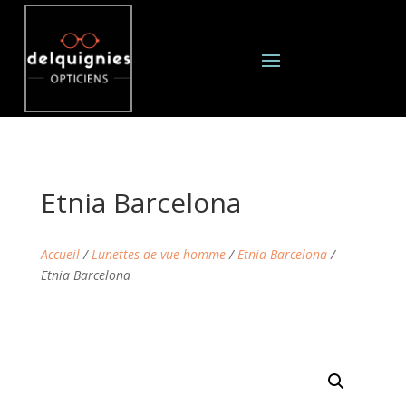
Etnia Barcelona
Accueil
/
Lunettes de vue homme
/
Etnia Barcelona
/
Etnia Barcelona