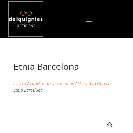
Etnia Barcelona
Accueil
/
Lunettes de vue homme
/
Etnia Barcelona
/
Etnia Barcelona