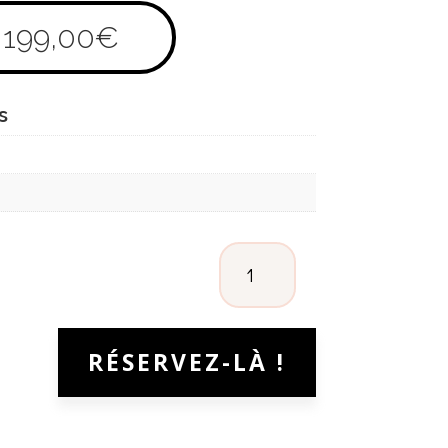
199,00
€
s
QUANTITÉ
DE
ETNIA
BARCELONA
RÉSERVEZ-LÀ !