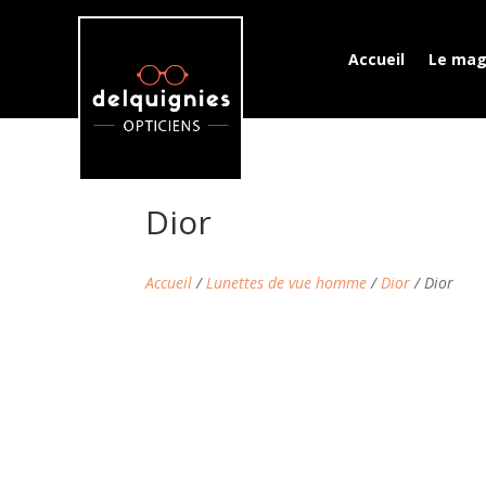
Accueil
Le mag
Dior
Accueil
/
Lunettes de vue homme
/
Dior
/ Dior