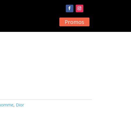
Promos
e homme
,
Dior