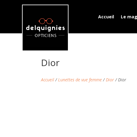
Accueil
Le mag
Dior
Accueil
/
Lunettes de vue femme
/
Dior
/ Dior