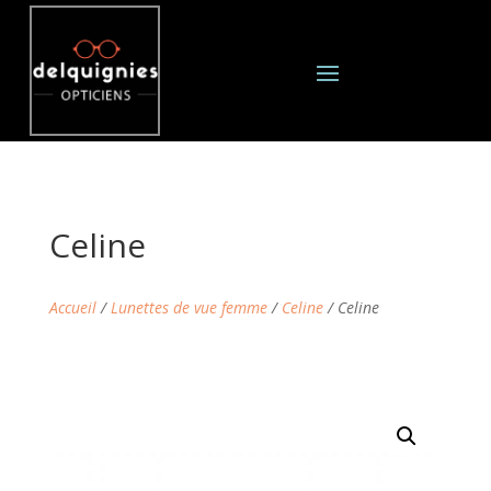
Celine
Accueil
/
Lunettes de vue femme
/
Celine
/ Celine