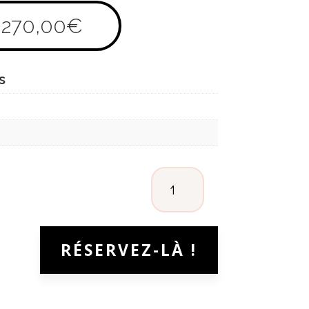
270,00
€
s
QUANTITÉ
DE
CAROLINE
ABRAM
RÉSERVEZ-LÀ !